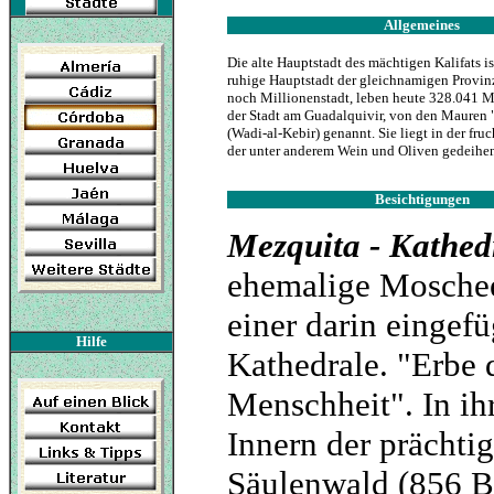
Allgemeines
Die alte Hauptstadt des mächtigen Kalifats ist
ruhige Hauptstadt der gleichnamigen Provinz
noch Millionenstadt, leben heute
328.041
Me
der Stadt am Guadalquivir, von den Mauren 
(Wadi-al-Kebir) genannt. Sie liegt in der fr
der unter anderem Wein und Oliven gedeihe
Besichtigungen
Mezquita - Kathe
ehemalige Mosche
einer darin eingef
Hilfe
Kathedrale. "Erbe 
Menschheit". In i
Innern der prächti
Säulenwald (856 B