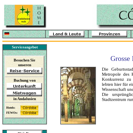
Serviceangebot
Grosse 
Besuchen Sie
unseren
Die Geburtssta
Metropole des 
Konkurrenz zu 
Buchung von
lebten hier für e
Wissenschaft und
Die ursprüngl
in
Andalusien
Stadtzentrum ru
Hotels
:
FEWOs: