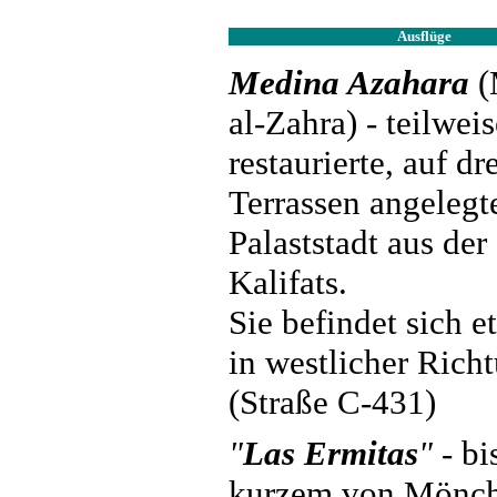
Ausflüge
Medina Azahara
(
al-Zahra) - teilweis
restaurierte, auf dr
Terrassen angelegt
Palaststadt aus der
Kalifats.
Sie befindet sich 
in westlicher Rich
(Straße C-431)
"
Las Ermitas
"
- bi
kurzem von Mönc