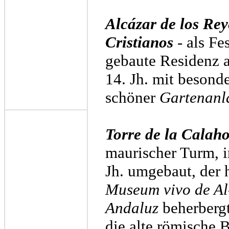
Alcázar de los Rey
Cristianos
- als Fe
gebaute Residenz 
14. Jh. mit besond
schöner
Gartenanl
Torre de la Calah
maurischer Turm, 
Jh. umgebaut, der 
Museum vivo de Al
Andaluz
beherbergt
die alte römische 