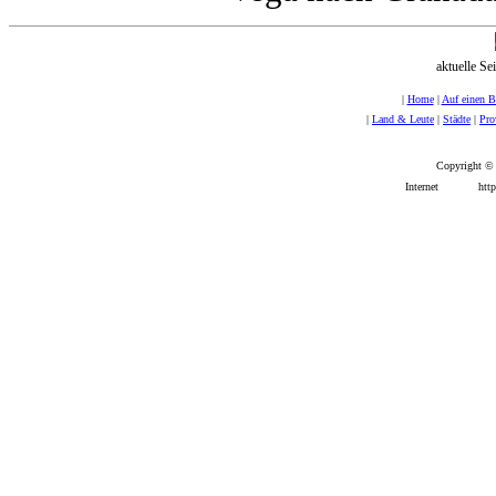
aktuelle Se
|
Home
|
Auf einen B
|
Land & Leute
|
Städte
|
Pro
Copyright 
Internet
http