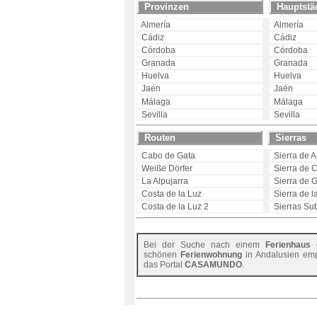
Provinzen
Hauptstä
Almería
Almería
Cádiz
Cádiz
Córdoba
Córdoba
Granada
Granada
Huelva
Huelva
Jaén
Jaén
Málaga
Málaga
Sevilla
Sevilla
Routen
Sierras
Cabo de Gata
Sierra de 
Weiße Dörfer
Sierra de 
La Alpujarra
Sierra de 
Costa de la Luz
Sierra de l
Costa
de
la
Luz
2
Sierras Su
Bei der Suche nach einem
Ferienhaus
o
schönen
Ferienwohnung
in Andalusien emp
das Portal
CASAMUNDO
.