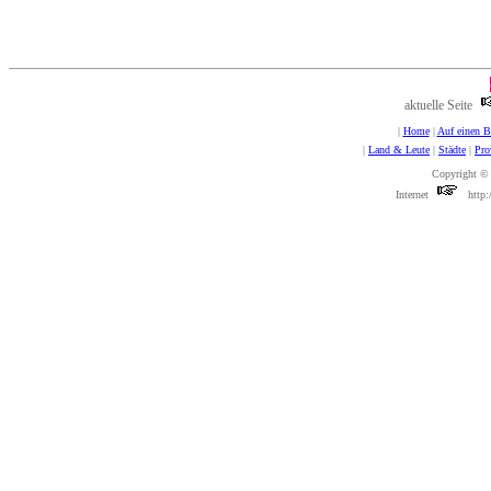
aktuelle Seite
|
Home
|
Auf einen B
|
Land & Leute
|
Städte
|
Pro
Copyright 
Internet
http:/